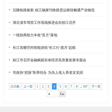
沉睡铁路焕新 枝江杨家垱铁路货运枢纽畅通产业物流
湖北省车驾管工作现场推进会在枝江召开
一线协商助力丰收“良方”落地
长江首艘空间智能游轮“长江行·揽月”起航
枝江市召开金融赋能实体经济高质量发展专题会
市政协“把脉”医养结合 为岛上老人养老支实招
..
2125条
上一页
1
2
3
4
5
6
7
8
107
下一页
Go