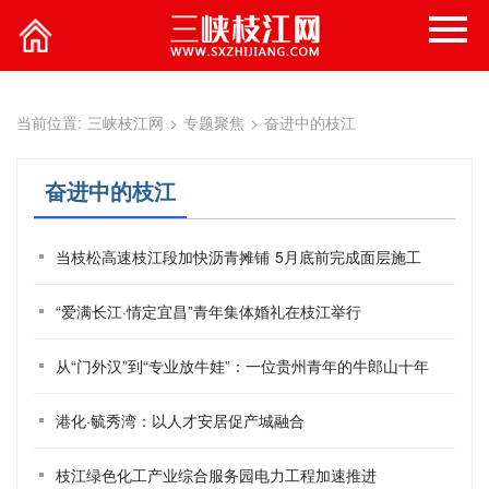
当前位置:
三峡枝江网
>
专题聚焦
>
奋进中的枝江
奋进中的枝江
当枝松高速枝江段加快沥青摊铺 5月底前完成面层施工
“爱满长江·情定宜昌”青年集体婚礼在枝江举行
从“门外汉”到“专业放牛娃”：一位贵州青年的牛郎山十年
港化·毓秀湾：以人才安居促产城融合
枝江绿色化工产业综合服务园电力工程加速推进