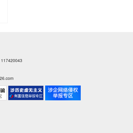
落
实
中
央
八...
7420043
6.com