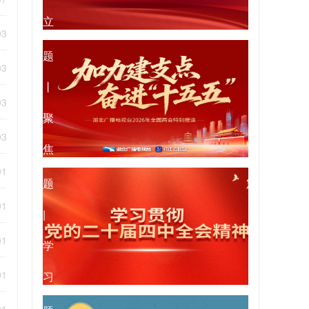
立
专
03
和
题
03
践
丨
03
行
聚
03
正
焦
专
01
确
2026
题
01
政
年
|
绩
01
全
学
观
国
01
习
专
两
贯