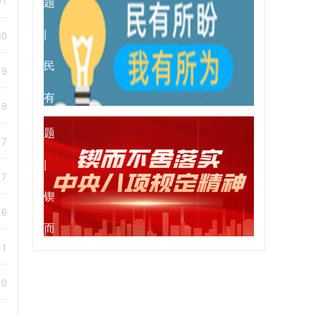
01
题
会
彻
|
30
党
民
19
的
有
专
19
二
所
题
17
十
盼
|
17
届...
我
锲
16
有
而
11
所
不
10
为
舍