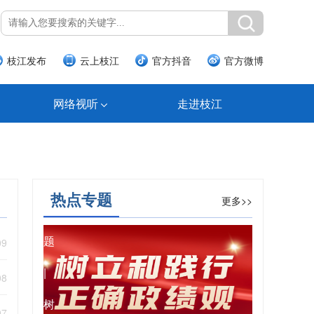
枝江发布
云上枝江
官方抖音
官方微博
网络视听
走进枝江
热点专题
更多>>
专
题
09
|
08
树
07