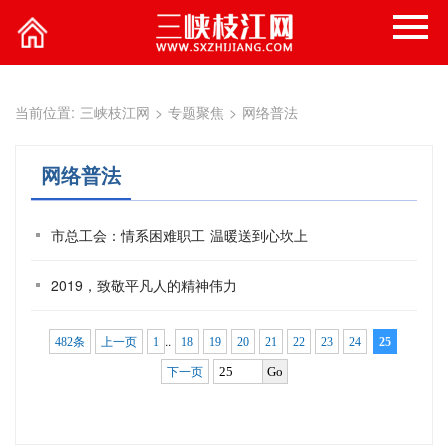
当前位置:
三峡枝江网
>
专题聚焦
>
网络普法
网络普法
市总工会：情系困难职工 温暖送到心坎上
2019，致敬平凡人的精神伟力
..
482条
上一页
1
18
19
20
21
22
23
24
25
Go
下一页