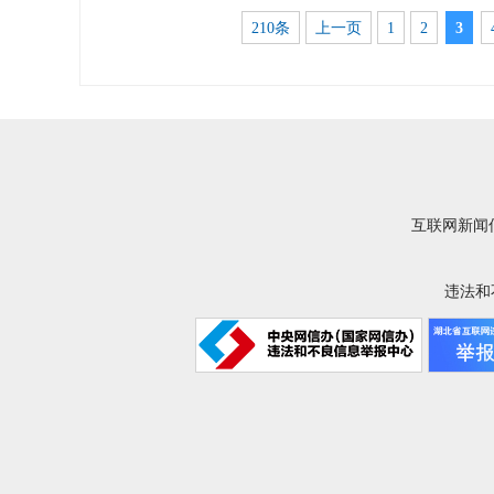
210条
上一页
1
2
3
互联网新闻信
违法和不