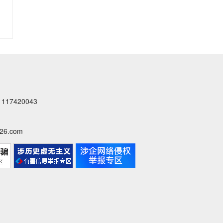
落
实
中
央
八...
7420043
6.com