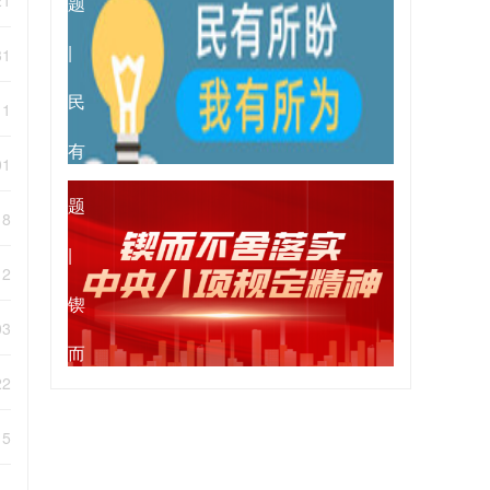
21
题
会
彻
|
31
党
民
11
的
有
专
01
二
所
题
18
十
盼
|
12
届...
我
锲
03
有
而
22
所
不
15
为
舍