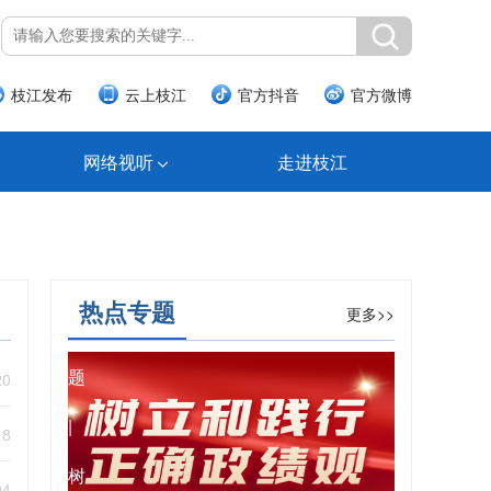
枝江发布
云上枝江
官方抖音
官方微博
网络视听
走进枝江
热点专题
更多>>
专
题
20
|
18
树
04