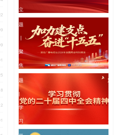
立
专
22
和
题
09
践
丨
09
行
聚
01
正
焦
专
25
确
2026
题
18
政
年
|
绩
12
全
学
观
国
01
习
专
两
贯