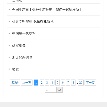
全国生态日丨保护生态环境，我们一起这样做！
倡导文明殡葬 弘扬殡礼新风
中国第一代空军
延安影像
斯诺的采访包
档案
..
505条
上一页
1
2
3
4
5
6
7
8
26
下一页
Go