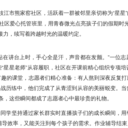
枝江市熊家窑社区，活跃着一群被邻里亲切称为“星星
在社区爱心托管班里，用青春微光点亮孩子们的假期时
接力，续写着跨越时光的温暖约定。
站在讲台上时，手心全是汗，声音都在发颤。”一位
“星星老师”从容履职，社区在开课前精心组织专项
有趣的课堂，志愿者们精心准备：有人熬到深夜反复打
实战历练中，他们完成了从青涩到从容的美丽蜕变。
纸条，这些瞬间都成了志愿者心中最珍贵的礼物。
的同学坚持通过家长群实时直播孩子们的成长瞬间，用
了辅导效率，又能关注到每个孩子的需求。作业辅导结