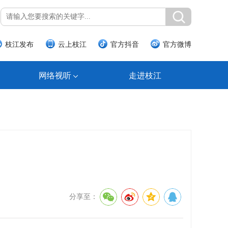
枝江发布
云上枝江
官方抖音
官方微博
网络视听
走进枝江
分享至：