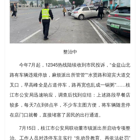
整治中
今年7月起，12345热线陆续收到市民投诉，“金盆山北
路有车辆违规停放，麻烦派出所管管”“水贤路和迎宾大道交
叉口，早高峰全是占道停车，路再宽也乱成一锅粥”……枝
江市公安局迅速响应，调查后找到症结：上述路段早餐店
较多，每天7点到8点半，不少车主图方便，将车辆随意停
在店门口就餐，直接堵塞了居民的出行通道。
7月15日，枝江市公安局联动董市镇派出所启动专项整
治。工作人员对违停车主实行 “先劝导教育、再依法处罚”