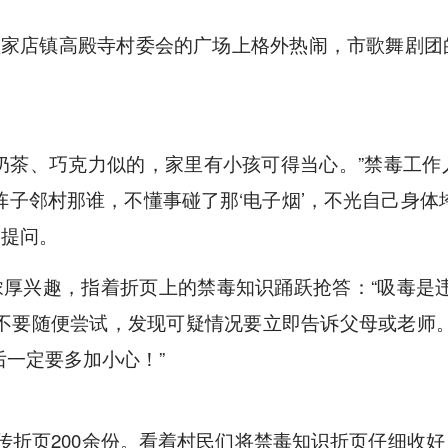
，顾家店镇高殿寺村委会的广场上格外热闹，市歌舞剧
奶茶、巧克力似的，家里有小孩可得当心。”禁毒工
阵子邻村那谁，不懂事碰了那‘电子烟’，不光自己身体
询提问。
厚兴趣，指着折页上的禁毒知识踊跃抢答：“吸毒是
不要随便尝试，发现可疑情况要立即告诉父母或老师
后一定要多加小心！”
宣传折页200余份。看着村民们将禁毒知识折页仔细收