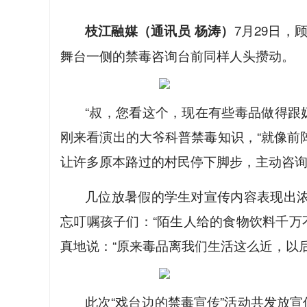
枝江融媒（通讯员 杨涛）
7月29日
舞台一侧的禁毒咨询台前同样人头攒动。
“叔，您看这个，现在有些毒品做得跟
刚来看演出的大爷科普禁毒知识，“就像前
让许多原本路过的村民停下脚步，主动咨
几位放暑假的学生对宣传内容表现出浓
忘叮嘱孩子们：“陌生人给的食物饮料千万
真地说：“原来毒品离我们生活这么近，以
此次“戏台边的禁毒宣传”活动共发放