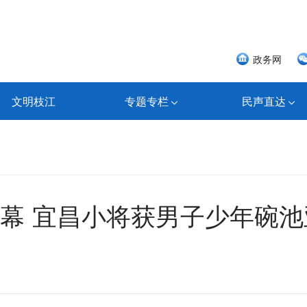
政务网
文明枝江
专题专栏
民声直达
幕 宜昌小将获男子少年碗池