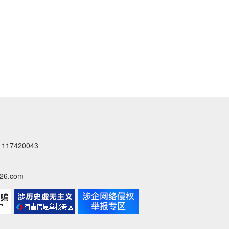
7420043
6.com