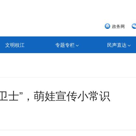
政务网
文明枝江
专题专栏
民声直达
“小卫士”，萌娃宣传小常识