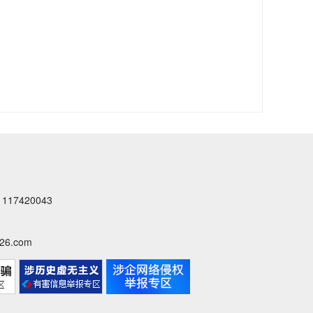
7420043
6.com