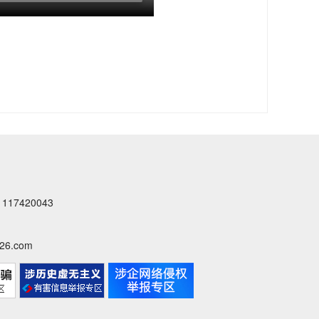
7420043
6.com