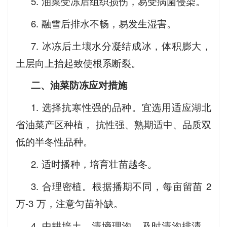
5. 油菜受冻后组织损伤，易受病菌侵染。
6. 融雪后排水不畅，易发生湿害。
7. 冰冻后土壤水分凝结成冰，体积膨大，
土层向上抬起致使根系断裂。
二、油菜防冻应对措施
1. 选择抗寒性强的品种。宜选用适应湖北
省油菜产区种植， 抗性强、熟期适中、品质双
低的半冬性品种。
2. 适时播种，培育壮苗越冬。
3. 合理密植。根据播期不同，每亩留苗 2
万-3 万，注意匀苗补缺。
4. 中耕培土、清墒理沟。及时清沟排渍，