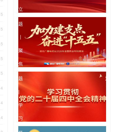
立
专
15
和
题
15
践
丨
15
行
聚
15
正
焦
专
15
确
2026
题
14
政
年
|
绩
14
全
学
观
国
14
习
专
两
贯