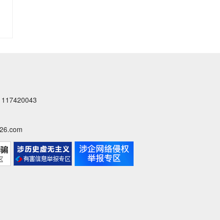
落
实
中
央
八...
7420043
6.com