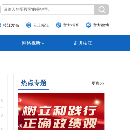
枝江发布
云上枝江
官方抖音
官方微博
网络视听
走进枝江
热点专题
更多>>
专
题
18
|
18
树
18