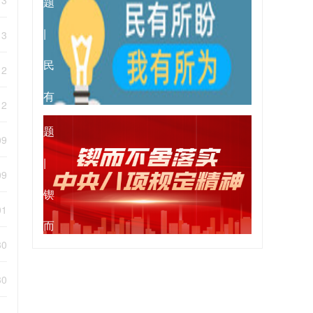
13
题
会
彻
|
13
党
民
12
的
有
专
12
二
所
题
09
十
盼
|
09
届...
我
锲
01
有
而
30
所
不
30
为
舍