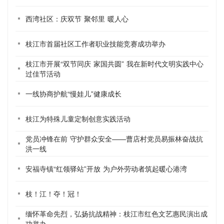
西湾社区：庆双节 聚邻里 暖人心
枝江市首届社区工作者职业技能竞赛成功举办
枝江市开展“双节同庆 家国共圆” 我在新时代文明实践中心
过佳节活动
一线协商护航“慢娃儿”健康成长
枝江为特殊儿童定制创意实践活动
党员冲锋在前 守护群众安全——曹店村党员易振林奋战抗
洪一线
安福寺镇“红领驿站”开放 为户外劳动者筑起暖心港湾
枝！江！夺！冠！
缅怀革命先烈，弘扬抗战精神：枝江市红色文艺惠民演出成
功举办