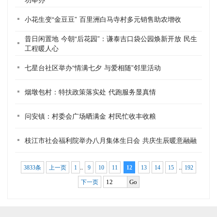
小花生变“金豆豆” 百里洲白马寺村多元销售助农增收
昔日闲置地 今朝“后花园”：谦泰吉口袋公园焕新开放 民生
工程暖人心
七星台社区举办“情满七夕 与爱相随”邻里活动
烟墩包村：特扶政策落实处 代跑服务显真情
问安镇：村委会广场晒满金 村民忙收丰收粮​
枝江市社会福利院举办八月集体生日会 共庆生辰暖意融融
..
..
3833条
上一页
1
9
10
11
12
13
14
15
192
Go
下一页