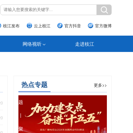
枝江发布
云上枝江
官方抖音
官方微博
网络视听
走进枝江
热点专题
更多>>
专
题
20
丨
20
聚
20