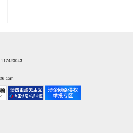
八...
江
实
干
者
7420043
6.com