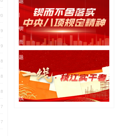
20
题
十
盼
|
20
届...
我
锲
19
有
而
专
19
所
不
题
18
为
舍
|
18
落
一
18
实
线
17
中
·
17
央
枝