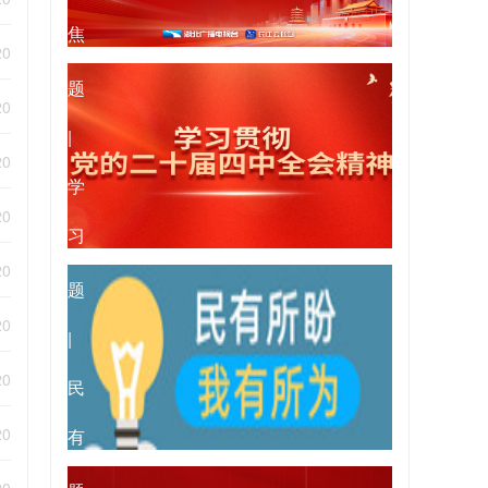
焦
专
20
2026
题
20
年
|
20
全
学
20
国
习
专
20
两
贯
题
20
会
彻
|
20
党
民
的
20
有
专
二
所